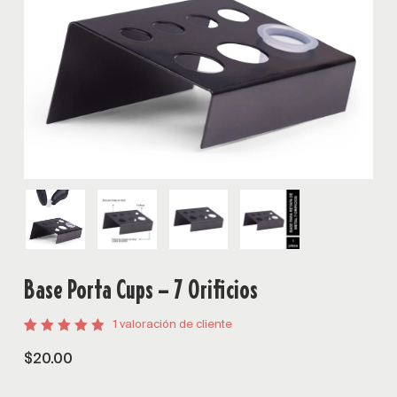
Base Porta Cups – 7 Orificios
1
valoración de cliente
Valorado
1
5.00
$
20.00
sobre 5
basado
en