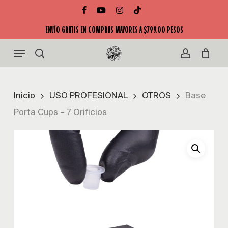
Skip
facebook
youtube
instagram
tiktok
Close
to
Cart
ENVÍO GRATIS EN COMPRAS MAYORES A $799.00 PESOS
Cart
main
Menu
content
search
account
Inicio
USO PROFESIONAL
OTROS
Base
Porta Cups – 7 Orificios