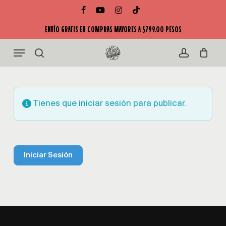
Skip
facebook
youtube
instagram
tiktok
Close
to
Cart
ENVÍO GRATIS EN COMPRAS MAYORES A $799.00 PESOS
Cart
main
Menu
content
search
account
Tienes que iniciar sesión para publicar.
Iniciar Sesión